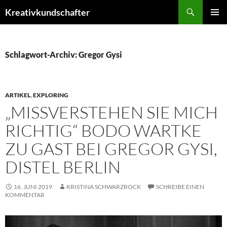
Zum
Suchen
Kreativkundschafter
Inhalt
PRIMÄR
springen
MENÜ
Schlagwort-Archiv: Gregor Gysi
ARTIKEL
,
EXPLORING
„MISSVERSTEHEN SIE MICH
RICHTIG“ BODO WARTKE
ZU GAST BEI GREGOR GYSI,
DISTEL BERLIN
16. JUNI 2019
KRISTINA SCHWARZROCK
SCHREIBE EINEN
KOMMENTAR