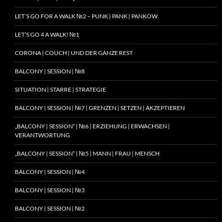
LET’S GO FOR A WALK №2 – PUNK | PANK | PANKOW
LET’S GO 4 A WALK! №1
CORONA | COUCH | UND DER GANZE REST
BALCONY | SESSION | №8
SITUATION | STARRE | STRATEGIE
BALCONY | SESSION | №7 | GRENZEN | SETZEN | AKZEPTIEREN
„BALCONY | SESSION“ | №6 | ERZIEHUNG | ERWACHSEN |
VERANTWORTUNG
„BALCONY | SESSION“ | №5 | MANN | FRAU | MENSCH
BALCONY | SESSION | №4
BALCONY | SESSION | №3
BALCONY | SESSION | №2