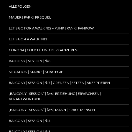
ALLE FOLGEN
MAUER | PARK | PREQUEL
LET’S GO FOR A WALK №2 – PUNK | PANK | PANKOW
LET’S GO 4 A WALK! №1
CORONA | COUCH | UND DER GANZE REST
BALCONY | SESSION | №8
SITUATION | STARRE | STRATEGIE
BALCONY | SESSION | №7 | GRENZEN | SETZEN | AKZEPTIEREN
„BALCONY | SESSION“ | №6 | ERZIEHUNG | ERWACHSEN |
VERANTWORTUNG
„BALCONY | SESSION“ | №5 | MANN | FRAU | MENSCH
BALCONY | SESSION | №4
BALCONY | SESSION | №3