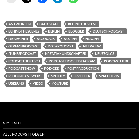
ANTWORTEN
BACKSTAGE
BEHINDTHESCENE
BEHINDTHESCENES
BERLIN
BLOGGER
DEUTSCHPODCAST
DIEMACHER
FACEBOOK
FAKTEN
FRAGEN
GERMANPODCAST
INSTAPODCAST
INTERVIEW
ITUNESPODCAST
KREATIVKUNDSCHAFTER
NEUEFOLGE
PODCASTDEUTSCH
PODCASTERSOFINSTAGRAM
PODCASTLIEBE
PODCASTSHOW
PODIGEE
POSTPRODUCTION
REDEUNDANTWORT
SPOTIFY
SPRECHER
SPRECHERIN
ÜBERUNS
VIDEO
YOUTUBE
STARTSEITE
ALLE PODCAST FOLGEN