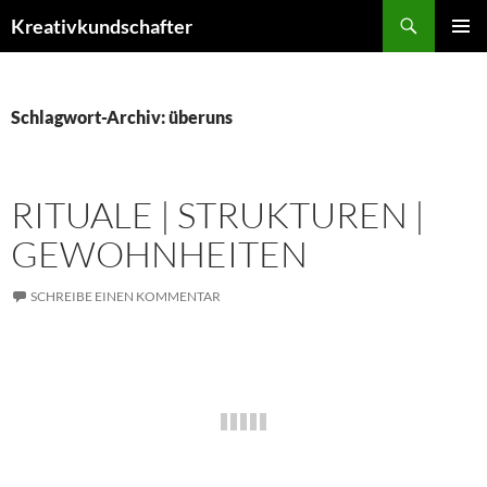
Zum
Suchen
Kreativkundschafter
Inhalt
PRIMÄR
springen
MENÜ
Schlagwort-Archiv: überuns
RITUALE | STRUKTUREN |
GEWOHNHEITEN
SCHREIBE EINEN KOMMENTAR