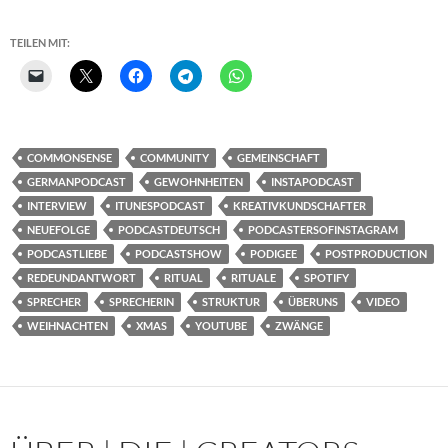
TEILEN MIT:
COMMONSENSE
COMMUNITY
GEMEINSCHAFT
GERMANPODCAST
GEWOHNHEITEN
INSTAPODCAST
INTERVIEW
ITUNESPODCAST
KREATIVKUNDSCHAFTER
NEUEFOLGE
PODCASTDEUTSCH
PODCASTERSOFINSTAGRAM
PODCASTLIEBE
PODCASTSHOW
PODIGEE
POSTPRODUCTION
REDEUNDANTWORT
RITUAL
RITUALE
SPOTIFY
SPRECHER
SPRECHERIN
STRUKTUR
ÜBERUNS
VIDEO
WEIHNACHTEN
XMAS
YOUTUBE
ZWÄNGE