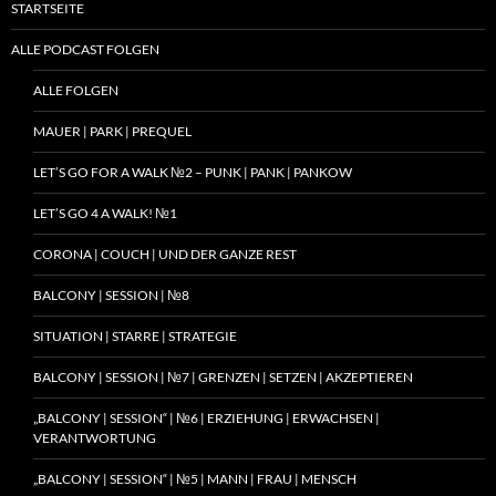
STARTSEITE
ALLE PODCAST FOLGEN
ALLE FOLGEN
MAUER | PARK | PREQUEL
LET’S GO FOR A WALK №2 – PUNK | PANK | PANKOW
LET’S GO 4 A WALK! №1
CORONA | COUCH | UND DER GANZE REST
BALCONY | SESSION | №8
SITUATION | STARRE | STRATEGIE
BALCONY | SESSION | №7 | GRENZEN | SETZEN | AKZEPTIEREN
„BALCONY | SESSION“ | №6 | ERZIEHUNG | ERWACHSEN |
VERANTWORTUNG
„BALCONY | SESSION“ | №5 | MANN | FRAU | MENSCH