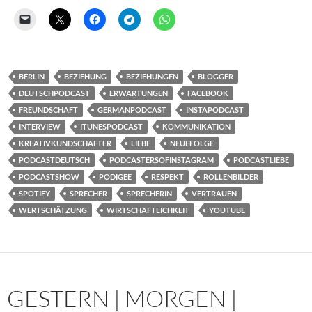
BERLIN
BEZIEHUNG
BEZIEHUNGEN
BLOGGER
DEUTSCHPODCAST
ERWARTUNGEN
FACEBOOK
FREUNDSCHAFT
GERMANPODCAST
INSTAPODCAST
INTERVIEW
ITUNESPODCAST
KOMMUNIKATION
KREATIVKUNDSCHAFTER
LIEBE
NEUEFOLGE
PODCASTDEUTSCH
PODCASTERSOFINSTAGRAM
PODCASTLIEBE
PODCASTSHOW
PODIGEE
RESPEKT
ROLLENBILDER
SPOTIFY
SPRECHER
SPRECHERIN
VERTRAUEN
WERTSCHÄTZUNG
WIRTSCHAFTLICHKEIT
YOUTUBE
GESTERN | MORGEN |