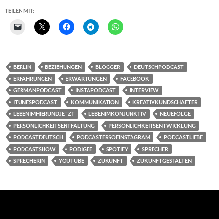
TEILEN MIT:
BERLIN
BEZIEHUNGEN
BLOGGER
DEUTSCHPODCAST
ERFAHRUNGEN
ERWARTUNGEN
FACEBOOK
GERMANPODCAST
INSTAPODCAST
INTERVIEW
ITUNESPODCAST
KOMMUNIKATION
KREATIVKUNDSCHAFTER
LEBENIMHIERUNDJETZT
LEBENIMKONJUNKTIV
NEUEFOLGE
PERSÖNLICHKEITSENTFALTUNG
PERSÖNLICHKEITSENTWICKLUNG
PODCASTDEUTSCH
PODCASTERSOFINSTAGRAM
PODCASTLIEBE
PODCASTSHOW
PODIGEE
SPOTIFY
SPRECHER
SPRECHERIN
YOUTUBE
ZUKUNFT
ZUKUNFTGESTALTEN